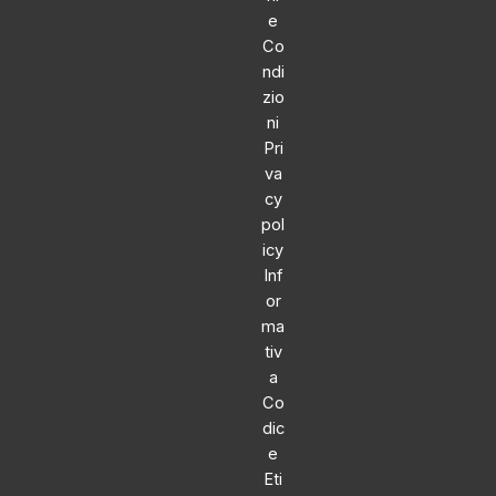
e
Co
ndi
zio
ni
Pri
va
cy
pol
icy
Inf
or
ma
tiv
a
Co
dic
e
Eti