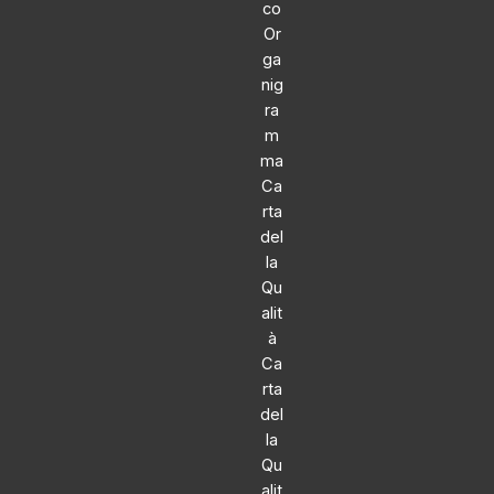
co
Or
ga
nig
ra
m
ma
Ca
rta
del
la
Qu
alit
à
Ca
rta
del
la
Qu
alit