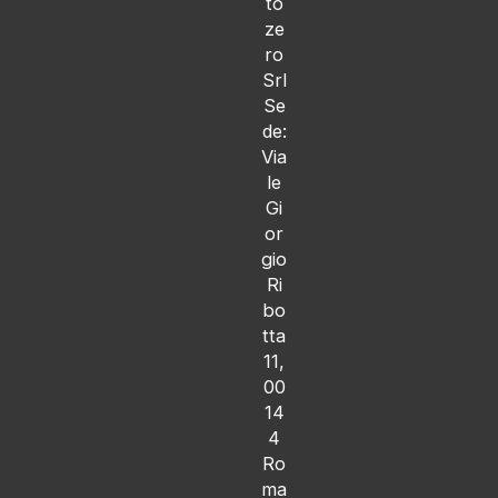
to
ze
ro
Srl
Se
de:
Via
le
Gi
or
gio
Ri
bo
tta
11,
00
14
4
Ro
ma