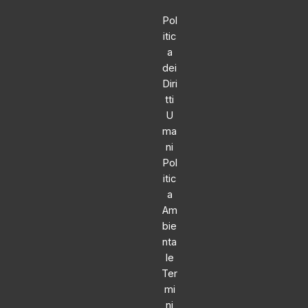
Pol
itic
a
dei
Diri
tti
U
ma
ni
Pol
itic
a
Am
bie
nta
le
Ter
mi
ni