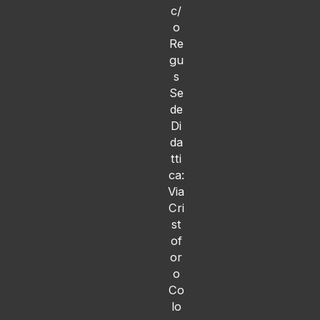
c/
o
Re
gu
s
Se
de
Di
da
tti
ca:
Via
Cri
st
of
or
o
Co
lo