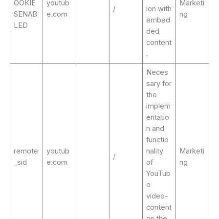
OOKIE
youtub
Marketi
/
ion with
SENAB
e.com
ng
embed
LED
ded
content
.
Neces
sary for
the
implem
entatio
n and
functio
remote
youtub
nality
Marketi
/
_sid
e.com
of
ng
YouTub
e
video-
content
on the