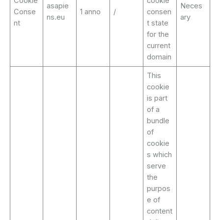
Cookie
cookie
asapie
Neces
Conse
1 anno
/
consen
ns.eu
ary
nt
t state
for the
current
domain
This
cookie
is part
of a
bundle
of
cookie
s which
serve
the
purpos
e of
content