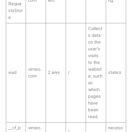
com
ent
ng
Reque
stsStor
e
Collect
s data
on the
user’s
visits
to the
vimeo.
websit
vuid
2 anni
/
statics
com
e, such
as
which
pages
have
been
read.
__cf_b
vimeo.
necess
/