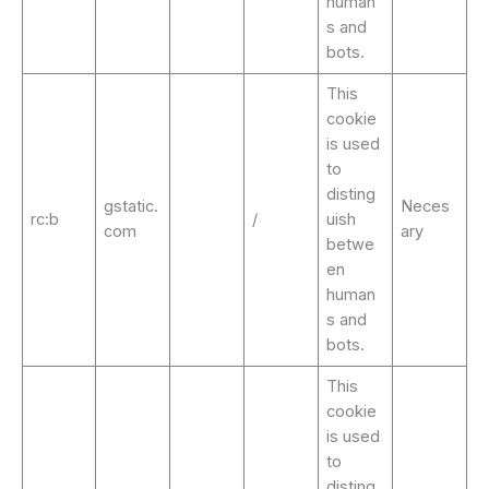
human
s and
bots.
This
cookie
is used
to
disting
gstatic.
Neces
rc:b
/
uish
com
ary
betwe
en
human
s and
bots.
This
cookie
is used
to
disting