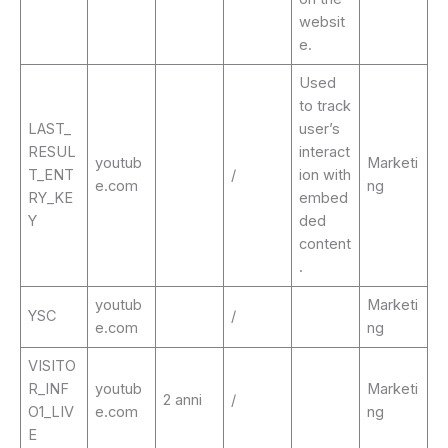
websit
e.
Used
to track
LAST_
user’s
RESUL
interact
youtub
Marketi
T_ENT
/
ion with
e.com
ng
RY_KE
embed
Y
ded
content
.
youtub
Marketi
YSC
/
e.com
ng
VISITO
R_INF
youtub
Marketi
2 anni
/
O1_LIV
e.com
ng
E