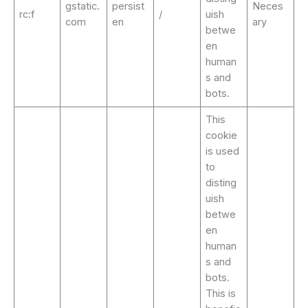
gstatic.
persist
Neces
rc:f
/
uish
com
en
ary
betwe
en
human
s and
bots.
This
cookie
is used
to
disting
uish
betwe
en
human
s and
bots.
This is