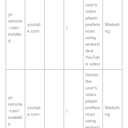
user’s
video
yt-
player
remote
youtub
prefere
Marketi
-cast-
/
e.com
nces
ng
installe
using
d
embed
ded
YouTub
e video
Stores
the
user’s
video
yt-
player
remote
youtub
prefere
Marketi
-cast-
/
e.com
nces
ng
availabl
using
e
embed