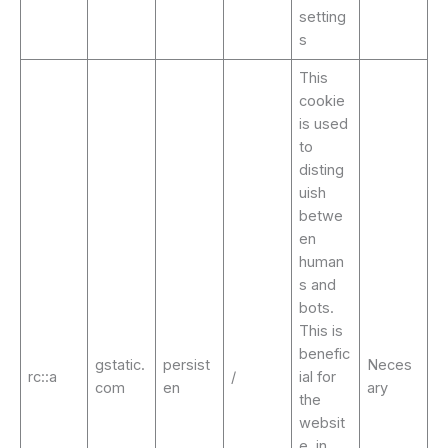
setting
s
This
cookie
is used
to
disting
uish
betwe
en
human
s and
bots.
This is
benefic
gstatic.
persist
Neces
rc::a
/
ial for
com
en
ary
the
websit
e, in