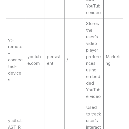
YouTub
e video
Stores
the
user’s
yt-
video
remote
player
-
youtub
persist
prefere
Marketi
connec
/
e.com
ent
nces
ng
ted-
using
device
embed
s
ded
YouTub
e video
Used
to track
ytidb::L
user’s
AST_R
interact