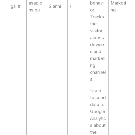
asapie
behavi
Marketi
_ga_#
2 anni
/
ns.eu
or.
ng
Tracks
the
visitor
across
device
s and
marketi
ng
channel
s.
Used
to send
data to
Google
Analytic
s about
the