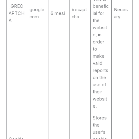
_GREC
benefic
google.
/recapt
Neces
APTCH
6 mesi
ial for
com
cha
ary
A
the
websit
e, in
order
to
make
valid
reports
on the
use of
their
websit
e.
Stores
the
user’s