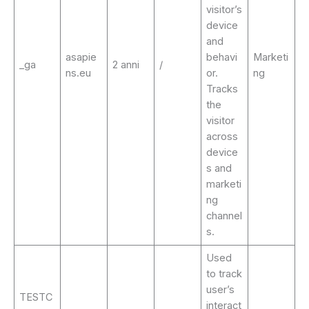
visitor’s
device
and
asapie
behavi
Marketi
_ga
2 anni
/
ns.eu
or.
ng
Tracks
the
visitor
across
device
s and
marketi
ng
channel
s.
Used
to track
user’s
TESTC
interact