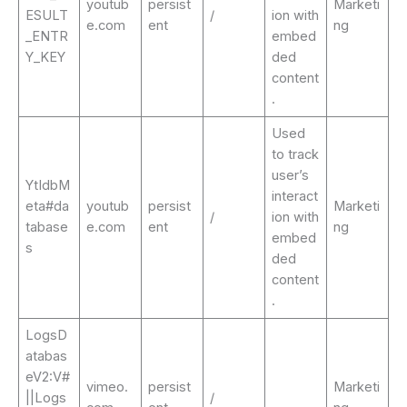
youtub
persist
Marketi
ESULT
/
ion with
e.com
ent
ng
_ENTR
embed
Y_KEY
ded
content
.
Used
to track
user’s
YtIdbM
interact
eta#da
youtub
persist
Marketi
/
ion with
tabase
e.com
ent
ng
embed
s
ded
content
.
LogsD
atabas
eV2:V#
vimeo.
persist
Marketi
||Logs
/