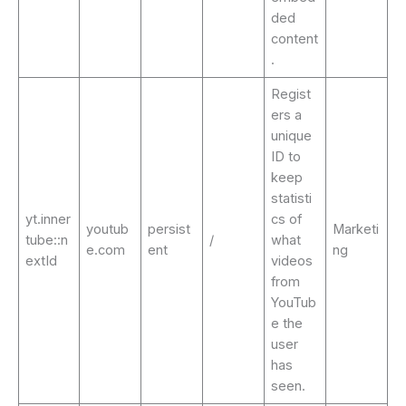
ded
content
.
Regist
ers a
unique
ID to
keep
statisti
yt.inner
cs of
youtub
persist
Marketi
tube::n
/
what
e.com
ent
ng
extId
videos
from
YouTub
e the
user
has
seen.