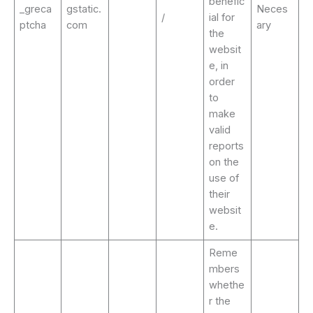
benefic
_greca
gstatic.
Neces
/
ial for
ptcha
com
ary
the
websit
e, in
order
to
make
valid
reports
on the
use of
their
websit
e.
Reme
mbers
whethe
r the