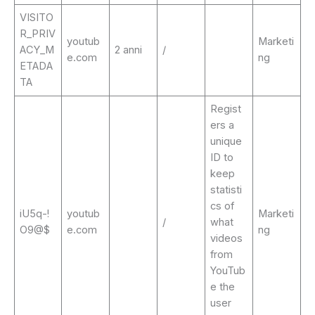
VISITO
R_PRIV
youtub
Marketi
ACY_M
2 anni
/
e.com
ng
ETADA
TA
Regist
ers a
unique
ID to
keep
statisti
cs of
iU5q-!
youtub
Marketi
/
what
O9@$
e.com
ng
videos
from
YouTub
e the
user