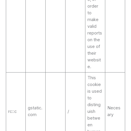
order
to
make
valid
reports
on the
use of
their
websit
e.
This
cookie
is used
to
disting
gstatic.
Neces
rc::c
/
uish
com
ary
betwe
en