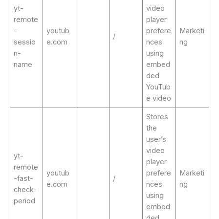
yt-
video
remote
player
-
youtub
prefere
Marketi
/
sessio
e.com
nces
ng
n-
using
name
embed
ded
YouTub
e video
Stores
the
user’s
video
yt-
player
remote
youtub
prefere
Marketi
-fast-
/
e.com
nces
ng
check-
using
period
embed
ded