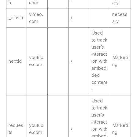
m
com
ary
vimeo.
necess
_cfuvid
/
com
ary
Used
to track
user’s
interact
youtub
Marketi
nextId
/
ion with
e.com
ng
embed
ded
content
.
Used
to track
user’s
interact
reques
youtub
Marketi
/
ion with
ts
e.com
ng
embed