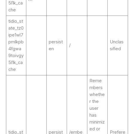
5l1k_ca
che
tidio_st
ate_tz0
ipe1wl7
pmlkpb
persist
Unclas
/
4fgwa
en
sified
9toivgy
5l1k_ca
che
Reme
mbers
whethe
r the
user
has
minimiz
ed or
tidio_st
persist
/embe
Prefere