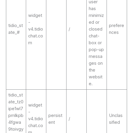
user
has
widget
minimiz
-
ed or
tidio_st
prefere
v4.tidio
/
closed
ate_#
nces
chat.co
chat-
m
box or
pop-up
messa
ges on
the
websit
e.
tidio_st
ate_tz0
widget
ipe1wl7
-
pmlkpb
persist
Unclas
v4.tidio
/
4fgwa
ent
sified
chat.co
9toivgy
m