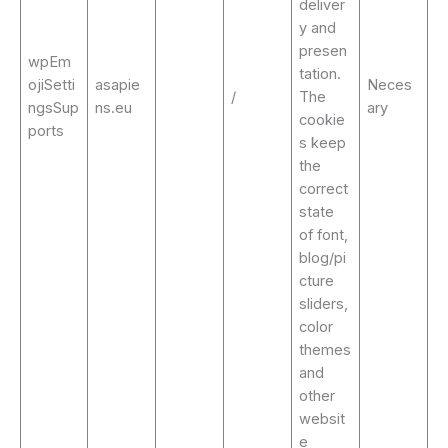
deliver
y and
presen
wpEm
tation.
ojiSetti
asapie
Neces
/
The
ngsSup
ns.eu
ary
cookie
ports
s keep
the
correct
state
of font,
blog/pi
cture
sliders,
color
themes
and
other
websit
e