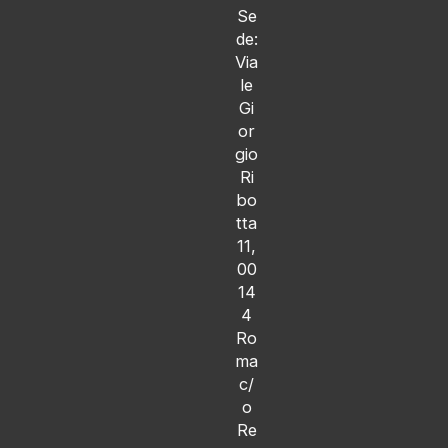
Se
de:
Via
le
Gi
or
gio
Ri
bo
tta
11,
00
14
4
Ro
ma
c/
o
Re