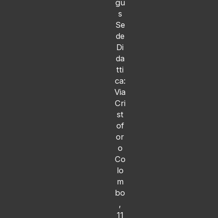
gu
s
Se
de
Di
da
tti
ca:
Via
Cri
st
of
or
o
Co
lo
m
bo
,
11