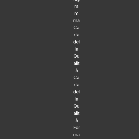
ra
m
ma
Ca
rta
del
la
Qu
alit
à
Ca
rta
del
la
Qu
alit
à
For
ma