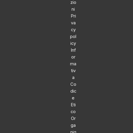
zio
ni
Pri
va
cy
pol
icy
Inf
or
ma
tiv
a
Co
dic
e
Eti
co
Or
ga
nig